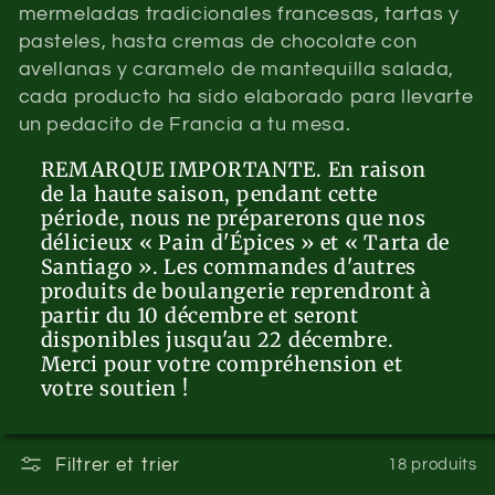
e
mermeladas tradicionales francesas, tartas y
pasteles, hasta cremas de chocolate con
c
avellanas y caramelo de mantequilla salada,
t
cada producto ha sido elaborado para llevarte
un pedacito de Francia a tu mesa.
i
REMARQUE IMPORTANTE. En raison
de la haute saison, pendant cette
o
période, nous ne préparerons que nos
délicieux « Pain d'Épices » et « Tarta de
n
Santiago ». Les commandes d'autres
produits de boulangerie reprendront à
:
partir du 10 décembre et seront
disponibles jusqu'au 22 décembre.
Merci pour votre compréhension et
votre soutien !
Filtrer et trier
18 produits