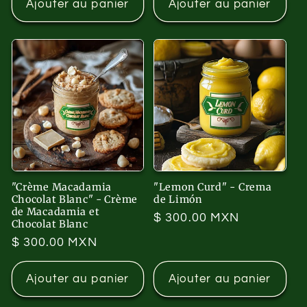
Ajouter au panier
Ajouter au panier
"Crème Macadamia
"Lemon Curd" - Crema
Chocolat Blanc" - Crème
de Limón
de Macadamia et
Prix
$ 300.00 MXN
Chocolat Blanc
habituel
Prix
$ 300.00 MXN
habituel
Ajouter au panier
Ajouter au panier