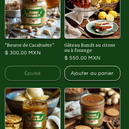
"Beurre de Cacahuète"
Gâteau Bundt au citron
ou à l'orange
Prix
$ 300.00 MXN
Prix
$ 550.00 MXN
habituel
habituel
Épuisé
Ajouter au panier