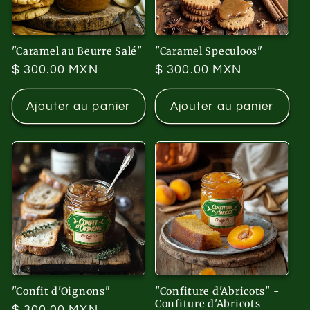
"Caramel au Beurre Salé"
"Caramel Speculoos"
Prix
$ 300.00 MXN
Prix
$ 300.00 MXN
habituel
habituel
Ajouter au panier
Ajouter au panier
"Confit d'Oignons"
"Confiture d'Abricots" -
Confiture d'Abricots
Prix
$ 300.00 MXN