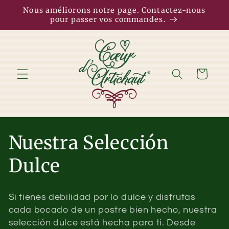
et
Nous améliorons notre page. Contactez-nous
passer
pour passer vos commandes.
au
contenu
Panier
C
Nuestra Selección
o
Dulce
l
Si tienes debilidad por lo dulce y disfrutas
l
cada bocado de un postre bien hecho, nuestra
selección dulce está hecha para ti. Desde