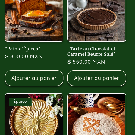
"Pain d'Épices"
"Tarte au Chocolat et
Caramel Beurre Salé"
Prix
$ 300.00 MXN
Prix
$ 550.00 MXN
habituel
habituel
Ajouter au panier
Ajouter au panier
Épuisé