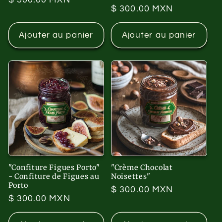
Prix
$ 300.00 MXN
habituel
habituel
Ajouter au panier
Ajouter au panier
"Confiture Figues Porto"
"Crème Chocolat
- Confiture de Figues au
Noisettes"
Porto
Prix
$ 300.00 MXN
Prix
$ 300.00 MXN
habituel
habituel