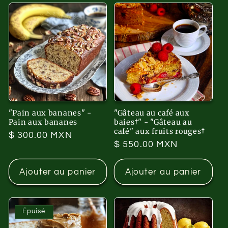
"Pain aux bananes" -
"Gâteau au café aux
Pain aux bananes
baies†" - "Gâteau au
café" aux fruits rouges†
Prix
$ 300.00 MXN
Prix
$ 550.00 MXN
habituel
habituel
Ajouter au panier
Ajouter au panier
Épuisé