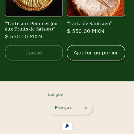
"Tarte aux Pommes (ou
"Tarta de Santiago"
aux Fruits de Saison)"
Prix
$ 550.00 MXN
Prix
$ 550.00 MXN
habituel
habituel
Épuisé
Ajouter au panier
Langue
Français
Moyens
de